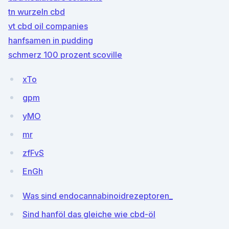
tn wurzeln cbd
vt cbd oil companies
hanfsamen in pudding
schmerz 100 prozent scoville
xTo
gpm
yMO
mr
zfFvS
EnGh
Was sind endocannabinoidrezeptoren_
Sind hanföl das gleiche wie cbd-öl