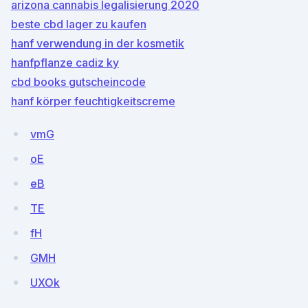
arizona cannabis legalisierung 2020
beste cbd lager zu kaufen
hanf verwendung in der kosmetik
hanfpflanze cadiz ky
cbd books gutscheincode
hanf körper feuchtigkeitscreme
vmG
oE
eB
TE
fH
GMH
UXOk